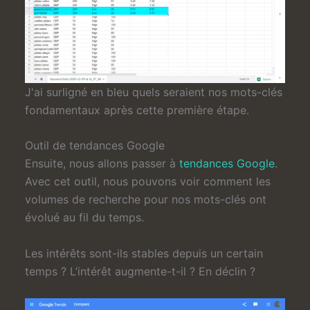
J'ai surligné en bleu quels seraient nos mots-clés
fondamentaux après cette première étape.
Outil de tendances Google
Ensuite, nous allons passer à
tendances Google
.
Avec cet outil, nous pouvons voir comment les
volumes de recherche pour nos mots-clés ont
évolué au fil du temps.
Les intérêts sont-ils stables depuis un certain
temps ? L’intérêt augmente-t-il ? En déclin ?