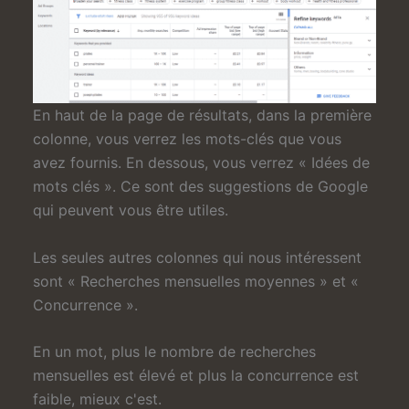
En haut de la page de résultats, dans la première
colonne, vous verrez les mots-clés que vous
avez fournis. En dessous, vous verrez « Idées de
mots clés ». Ce sont des suggestions de Google
qui peuvent vous être utiles.
Les seules autres colonnes qui nous intéressent
sont « Recherches mensuelles moyennes » et «
Concurrence ».
En un mot, plus le nombre de recherches
mensuelles est élevé et plus la concurrence est
faible, mieux c'est.