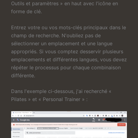
Outils et paramètres » en haut avec l'icône en
forme de clé.
Entrez votre ou vos mots-clés principaux dans le
champ de recherche. N'oubliez pas de
sélectionner un emplacement et une langue
appropriés. Si vous comptez desservir plusieurs
emplacements et différentes langues, vous devez
répéter le processus pour chaque combinaison
différente.
Dans l'exemple ci-dessous, j'ai recherché «
Pilates » et « Personal Trainer » :