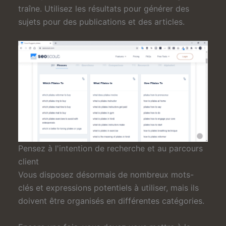
traîne. Utilisez les résultats pour générer des
sujets pour des publications et des articles.
Pensez à l'intention de recherche et au parcours
client
Vous disposez désormais de nombreux mots-
clés et expressions potentiels à utiliser, mais ils
doivent être organisés en différentes catégories.