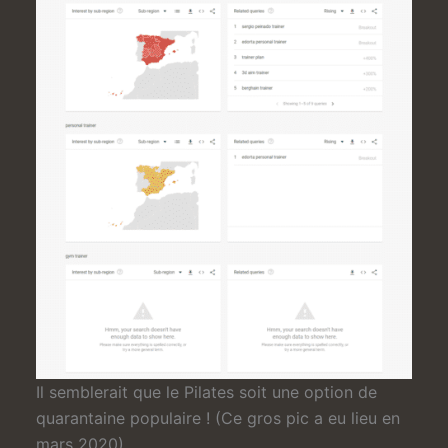
Il semblerait que le Pilates soit une option de
quarantaine populaire ! (Ce gros pic a eu lieu en
mars 2020).