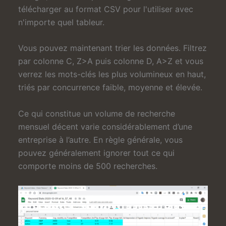
télécharger au format CSV pour l'utiliser avec
n'importe quel tableur.
Vous pouvez maintenant trier les données. Filtrez
par colonne C, Z>A puis colonne D, A>Z et vous
verrez les mots-clés les plus volumineux en haut,
triés par concurrence faible, moyenne et élevée.
Ce qui constitue un volume de recherche
mensuel décent varie considérablement d’une
entreprise à l’autre. En règle générale, vous
pouvez généralement ignorer tout ce qui
comporte moins de 500 recherches.