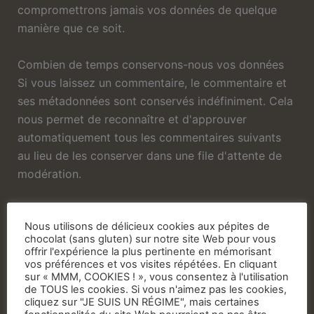
compromettrons jamais vos données de quelque
manière que ce soit.
Combien de temps conservons-nous vos données
Si vous laissez un commentaire, le commentaire et
ses métadonnées sont conservés indéfiniment. Cela
nous permet de reconnaître et d'approuver
automatiquement tous les commentaires suivants
au lieu de les conserver dans une file d'attente de
modération.
Pour les utilisateurs qui s'inscrivent sur notre site
Nous utilisons de délicieux cookies aux pépites de
Web (le cas échéant), nous stockons également les
chocolat (sans gluten) sur notre site Web pour vous
informations personnelles qu'ils fournissent dans
offrir l'expérience la plus pertinente en mémorisant
leur profil d'utilisateur. Tous les utilisateurs peuvent
vos préférences et vos visites répétées. En cliquant
sur « MMM, COOKIES ! », vous consentez à l'utilisation
voir, modifier ou supprimer leurs informations
de TOUS les cookies. Si vous n'aimez pas les cookies,
personnelles à tout moment (sauf qu'ils ne peuvent
cliquez sur "JE SUIS UN RÉGIME", mais certaines