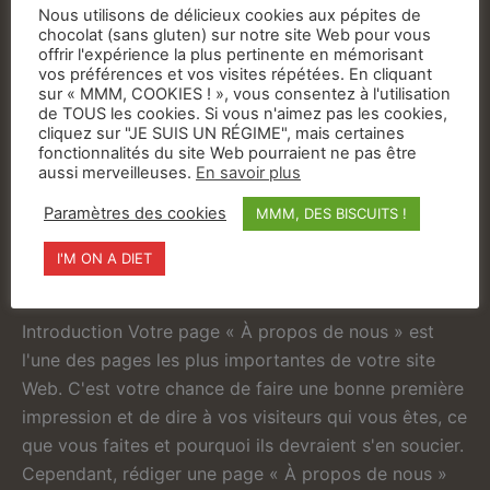
Nous utilisons de délicieux cookies aux pépites de
rédaction ?
chocolat (sans gluten) sur notre site Web pour vous
Un
offrir l'expérience la plus pertinente en mémorisant
vos préférences et vos visites répétées. En cliquant
examen
sur « MMM, COOKIES ! », vous consentez à l'utilisation
approfondi
de TOUS les cookies. Si vous n'aimez pas les cookies,
de
cliquez sur "JE SUIS UN RÉGIME", mais certaines
À propos de la rédaction
fonctionnalités du site Web pourraient ne pas être
la
aussi merveilleuses.
En savoir plus
de pages : les choses à
rédaction
Paramètres des cookies
MMM, DES BISCUITS !
faire et à ne pas faire
de
contenu
Bases du site Web
/
Création de contenu
,
Rédaction
/
I'M ON A DIET
et
6 minutes de lecture
de
la
Introduction Votre page « À propos de nous » est
rédaction
l'une des pages les plus importantes de votre site
et
Web. C'est votre chance de faire une bonne première
des
impression et de dire à vos visiteurs qui vous êtes, ce
raisons
que vous faites et pourquoi ils devraient s'en soucier.
pour
Cependant, rédiger une page « À propos de nous »