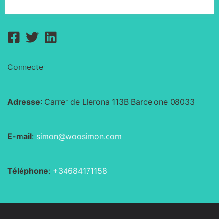
Connecter
Adresse
: Carrer de Llerona 113B Barcelone 08033
E-mail
:
simon@woosimon.com
Téléphone
:
+34684171158