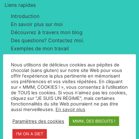
Liens rapides
Introduction
En savoir plus sur moi
Découvrez à travers mon blog
Des questions? Contactez moi.
Exemples de mon travail
Ce que disent mes clients
politique de confidentialité
Nous utilisons de délicieux cookies aux pépites de
chocolat (sans gluten) sur notre site Web pour vous
Politique en matière de cookies
offrir l'expérience la plus pertinente en mémorisant
vos préférences et vos visites répétées. En cliquant
sur « MMM, COOKIES ! », vous consentez à l'utilisation
Sur moi
de TOUS les cookies. Si vous n'aimez pas les cookies,
cliquez sur "JE SUIS UN RÉGIME", mais certaines
fonctionnalités du site Web pourraient ne pas être
aussi merveilleuses.
En savoir plus
Je m'appelle Simon Whyatt et je suis un concepteur
Web basé à Barcelone, en Espagne. Je crée des sites
Paramètres des cookies
MMM, DES BISCUITS !
Web offrant une excellente expérience utilisateur qui
I'M ON A DIET
convertissent les visiteurs en clients.