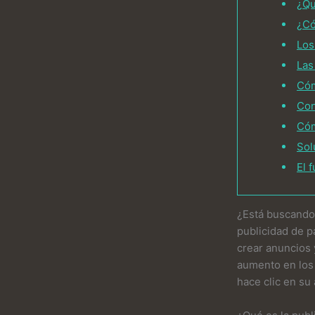
¿Qu
¿Có
Los
Las
Cóm
Con
Cóm
Sol
El 
¿Está buscando 
publicidad de p
crear anuncios 
aumento en los 
hace clic en su