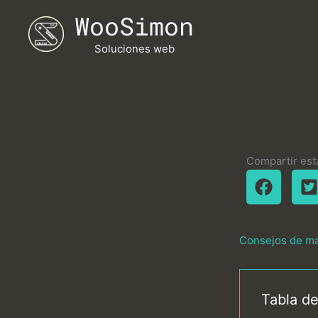
Ir
WooSimon
al
contenido
Soluciones web
Compartir est
Consejos de mar
Tabla d