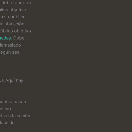
e debe tener en
ico objetivo.
 a su público
la ubicación
úblico objetivo.
cuadas
. Debe
 demasiado
según sea
). Aquí hay
anuncio hacen
ctivo.
lizan la acción
tasa de