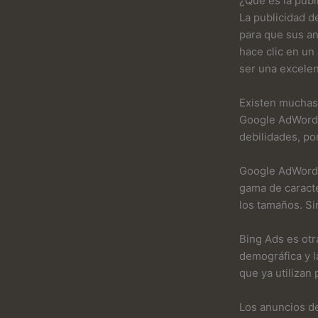
¿Qué es la publ
La publicidad d
para que sus a
hace clic en un
ser una excelen
Existen muchas 
Google AdWords,
debilidades, po
Google AdWords 
gama de caracte
los tamaños. Si
Bing Ads es otr
demográfica y 
que ya utilizan
Los anuncios d