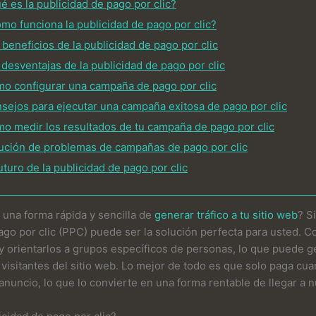
é es la publicidad de pago por clic?
mo funciona la publicidad de pago por clic?
 beneficios de la publicidad de pago por clic
 desventajas de la publicidad de pago por clic
o configurar una campaña de pago por clic
sejos para ejecutar una campaña exitosa de pago por clic
o medir los resultados de tu campaña de pago por clic
ución de problemas de campañas de pago por clic
futuro de la publicidad de pago por clic
una forma rápida y sencilla de
generar tráfico a tu sitio web
? Si
ago por clic (PPC) puede ser la solución perfecta para usted. 
y orientarlos a grupos específicos de personas, lo que puede g
visitantes del sitio web. Lo mejor de todo es que solo paga cu
 anuncio, lo que lo convierte en una forma rentable de llegar a 