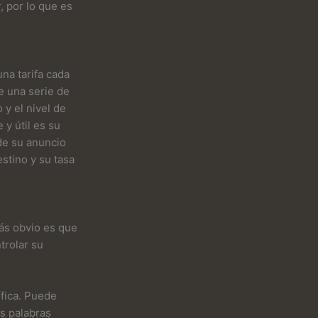
, por lo que es
una tarifa cada
e una serie de
 y el nivel de
 y útil es su
de su anuncio
estino y su tasa
más obvio es que
trolar su
ífica. Puede
as palabras