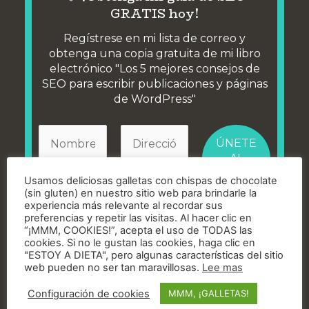
GRATIS hoy!
Regístrese en mi lista de correo y
obtenga una copia gratuita de mi libro
electrónico "Los 5 mejores consejos de
SEO para escribir publicaciones y páginas
de WordPress"
Usamos deliciosas galletas con chispas de chocolate
(sin gluten) en nuestro sitio web para brindarle la
experiencia más relevante al recordar sus
¡No hacemos spam! Lea más en nuestro
preferencias y repetir las visitas. Al hacer clic en
política de privacidad
“¡MMM, COOKIES!”, acepta el uso de TODAS las
cookies. Si no le gustan las cookies, haga clic en
"ESTOY A DIETA", pero algunas características del sitio
web pueden no ser tan maravillosas.
Lee mas
El artículo Oferta de verano: ¡25% de descuento
en nuevas construcciones de sitios web!
Configuración de cookies
MMM, ¡GALLETAS!
apareció por primera vez en
woosimon.com