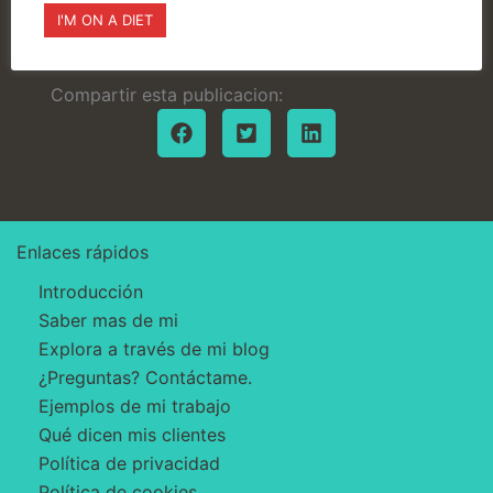
I'M ON A DIET
Compartir esta publicacion:
Enlaces rápidos
Introducción
Saber mas de mi
Explora a través de mi blog
¿Preguntas? Contáctame.
Ejemplos de mi trabajo
Qué dicen mis clientes
Política de privacidad
Política de cookies