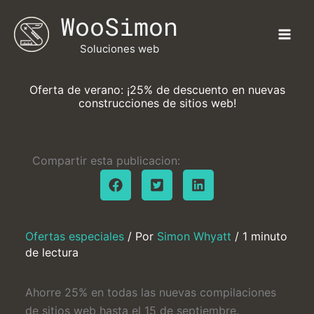
Ir
WooSimon
al
contenido
Soluciones web
Oferta de verano: ¡25% de descuento en nuevas
construcciones de sitios web!
Compartir esta publicacion:
Ofertas especiales
/ Por
Simon Whyatt
/
1 minuto
de lectura
Ahorre 25% en todas las nuevas compilaciones
de sitios web hasta el 15 de septiembre.