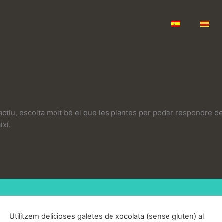
tiu, escolta molt bé el que les plantes per poder respondre de
ixí.
Sobre mi
Utilitzem delicioses galetes de xocolata (sense gluten) al