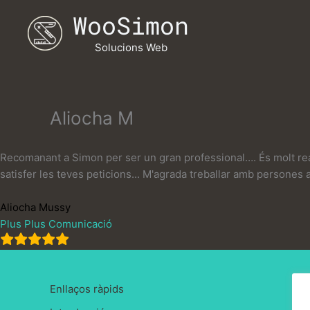
Vés
WooSimon
al
contingut
Solucions Web
Aliocha M
Recomanant a Simon per ser un gran professional…. És molt reac
satisfer les teves peticions... M'agrada treballar amb persones a
Aliocha Mussy
Plus Plus Comunicació
Enllaços ràpids