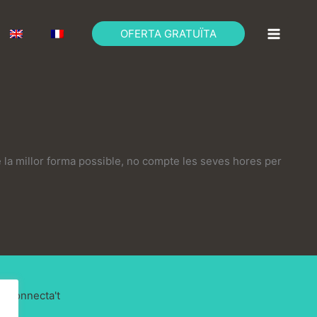
OFERTA GRATUÏTA
 la millor forma possible, no compte les seves hores per
Connecta't