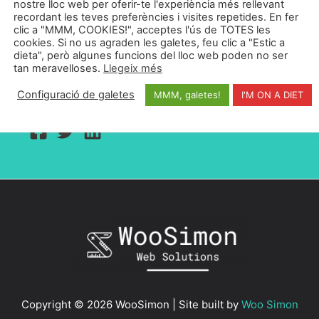
nostre lloc web per oferir-te l'experiència més rellevant
recordant les teves preferències i visites repetides. En fer
Em dic Simon Whyatt i sóc dissenyador web
clic a "MMM, COOKIES!", acceptes l'ús de TOTES les
establert a Barcelona, Espanya. Dissenyo pàgines
cookies. Si no us agraden les galetes, feu clic a "Estic a
dieta", però algunes funcions del lloc web poden no ser
web que ofereixen una gran experiència d'usuari i
tan meravelloses.
Llegeix més
que converteixen els visitants en clients.
Configuració de galetes
MMM, galetes!
I'M ON A DIET
Copyright © 2026 WooSimon | Site built by
Woo Simon