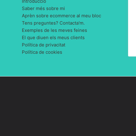
Introducció
Saber més sobre mi
Aprèn sobre ecommerce al meu bloc
Tens preguntes? Contacta'm.
Exemples de les meves feines
El que diuen els meus clients
Política de privacitat
Política de cookies