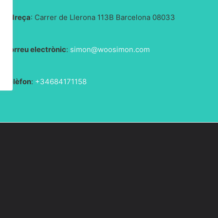
Adreça
: Carrer de Llerona 113B Barcelona 08033
Correu electrònic
:
simon@woosimon.com
Telèfon
:
+34684171158